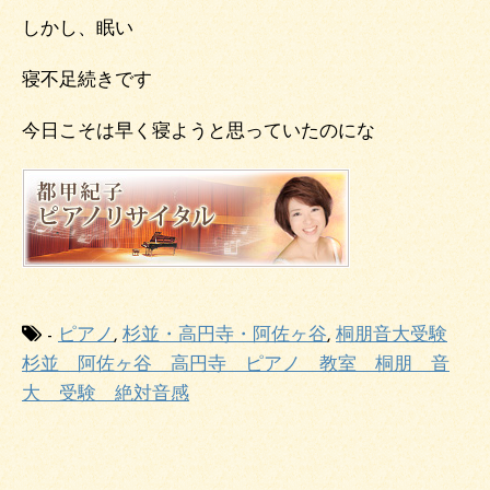
しかし、眠い
寝不足続きです
今日こそは早く寝ようと思っていたのにな
-
ピアノ
,
杉並・高円寺・阿佐ヶ谷
,
桐朋音大受験
杉並 阿佐ヶ谷 高円寺 ピアノ 教室 桐朋 音
大 受験 絶対音感