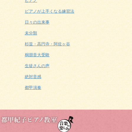
ピアノ
ピアノが上手くなる練習法
日々の出来事
未分類
杉並・高円寺・阿佐ヶ谷
桐朋音大受験
生徒さんの声
絶対音感
都甲演奏