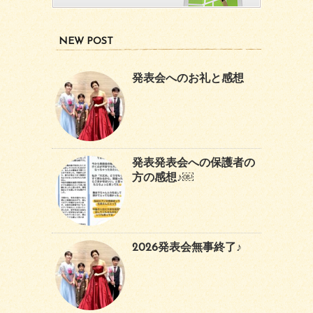
NEW POST
発表会へのお礼と感想
発表発表会への保護者の
方の感想♪￼
2026発表会無事終了♪