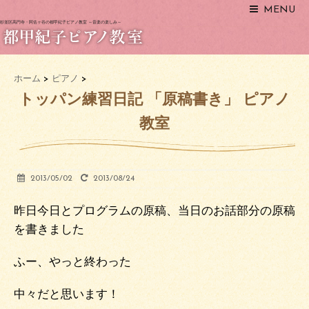
MENU
杉並区高円寺・阿佐ヶ谷の都甲紀子ピアノ教室 ～音楽の楽しみ～
ホーム
>
ピアノ
>
トッパン練習日記 「原稿書き」 ピアノ
教室
2013/05/02
2013/08/24
昨日今日とプログラムの原稿、当日のお話部分の原稿
を書きました
ふー、やっと終わった
中々だと思います！