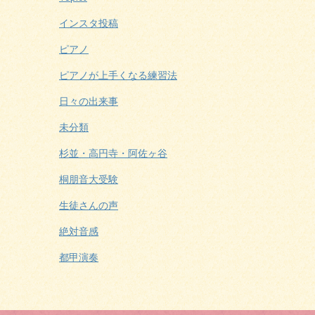
インスタ投稿
ピアノ
ピアノが上手くなる練習法
日々の出来事
未分類
杉並・高円寺・阿佐ヶ谷
桐朋音大受験
生徒さんの声
絶対音感
都甲演奏