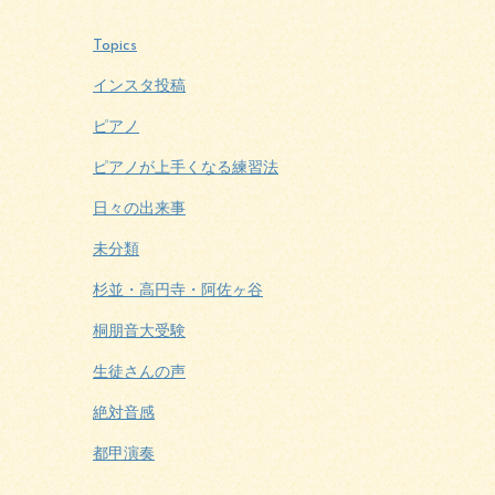
Topics
インスタ投稿
ピアノ
ピアノが上手くなる練習法
日々の出来事
未分類
杉並・高円寺・阿佐ヶ谷
桐朋音大受験
生徒さんの声
絶対音感
都甲演奏