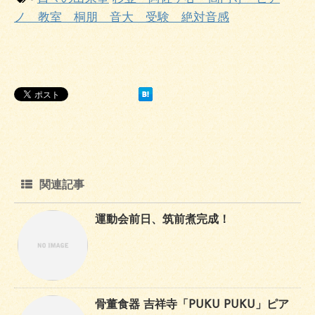
ノ 教室 桐朋 音大 受験 絶対音感
関連記事
運動会前日、筑前煮完成！
骨董食器 吉祥寺「PUKU PUKU」ピア