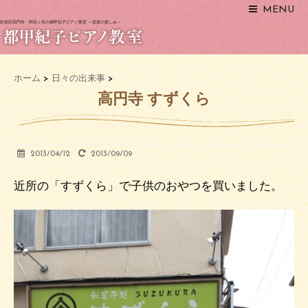
MENU
杉並区高円寺・阿佐ヶ谷の都甲紀子ピアノ教室 ～音楽の楽しみ～
ホーム
>
日々の出来事
>
高円寺 すずくら
2013/04/12
2013/09/09
近所の「すずくら」で子供のおやつを買いました。