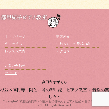
トップページ
講師紹介
先生の想い
生徒さん・お母様の声
レッスン案内
アクセス
お問い合わせ
ブ ロ グ
高円寺 すずくら
杉並区高円寺・阿佐ヶ谷の都甲紀子ピアノ教室 ～音楽の楽
しみ～
Copyright© 杉並区高円寺・阿佐ヶ谷の都甲紀子ピアノ教室 ～音楽の楽しみ～ ,
2013 All Rights Reserved.