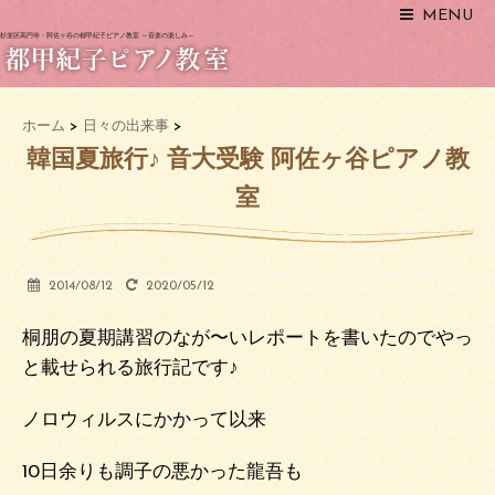
MENU
杉並区高円寺・阿佐ヶ谷の都甲紀子ピアノ教室 ～音楽の楽しみ～
ホーム
>
日々の出来事
>
韓国夏旅行♪ 音大受験 阿佐ヶ谷ピアノ教
室
2014/08/12
2020/05/12
桐朋の夏期講習のなが〜いレポートを書いたのでやっ
と載せられる旅行記です♪
ノロウィルスにかかって以来
10日余りも調子の悪かった龍吾も