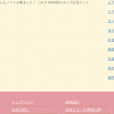
ピ
たノートが着ました！ これで 1000回スタンプお宝ゲット …
ピ
日
未
杉
桐
生
絶
都
トップページ
講師紹介
先生の想い
生徒さん・お母様の声