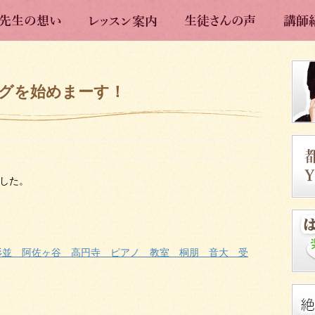
グを始めまーす！
した。
杉並 阿佐ヶ谷 高円寺 ピアノ 教室 桐朋 音大 受