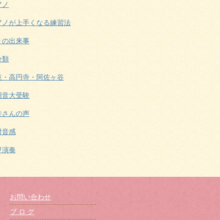
アノ
アノが上手くなる練習法
々の出来事
分類
並・高円寺・阿佐ヶ谷
朋音大受験
徒さんの声
対音感
甲演奏
お問い合わせ
ブ ロ グ