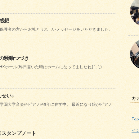
感想
保護者の方からお礼とうれしいメッセージをいただきました。
の騒動つづき
Kホール(昨日書いた時はホームになってましたね(^_^;) …
んせい♪
カ
学園大学音楽科ピアノ科2年に在学中。 最近になり娘がピアノ
Top
イ
0回スタンプノート