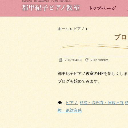
杉並区高円寺・阿佐ヶ谷の都甲紀子ピアノ教室 ～音楽の楽しみ～
ホーム
>
ピアノ
>
ブロ
2012/04/06
2013/08/02
都甲紀子ピアノ教室のHPを新しくしま
ブログも始めてみます。
-
ピアノ
,
杉並・高円寺・阿佐ヶ谷
験 絶対音感