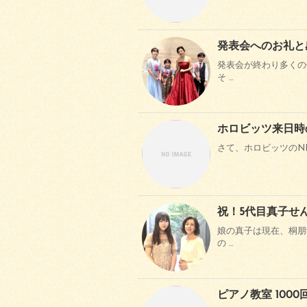
発表会へのお礼と
発表会が終わり多くの
そ …
ホロビッツ来日時
さて、ホロビッツのNH
祝！5代目真子せ
娘の真子は現在、桐朋
の …
ピアノ教室 100