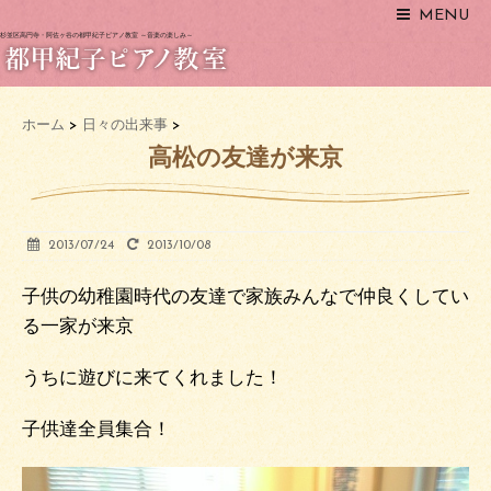
MENU
杉並区高円寺・阿佐ヶ谷の都甲紀子ピアノ教室 ～音楽の楽しみ～
ホーム
>
日々の出来事
>
高松の友達が来京
2013/07/24
2013/10/08
子供の幼稚園時代の友達で家族みんなで仲良くしてい
る一家が来京
うちに遊びに来てくれました！
子供達全員集合！