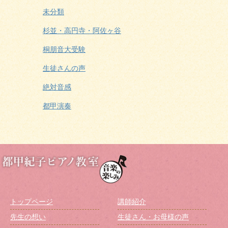
未分類
杉並・高円寺・阿佐ヶ谷
桐朋音大受験
生徒さんの声
絶対音感
都甲演奏
トップページ
講師紹介
先生の想い
生徒さん・お母様の声