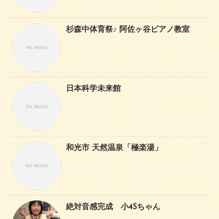
杉森中体育祭♪ 阿佐ヶ谷ピアノ教室
日本科学未来館
和光市 天然温泉「極楽湯」
絶対音感完成 小4Sちゃん