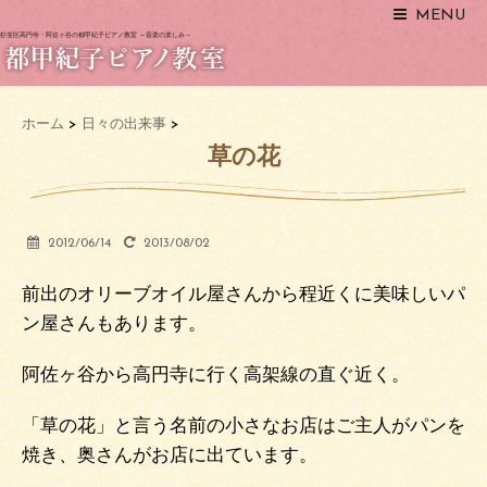
MENU
杉並区高円寺・阿佐ヶ谷の都甲紀子ピアノ教室 ～音楽の楽しみ～
ホーム
>
日々の出来事
>
草の花
2012/06/14
2013/08/02
前出のオリーブオイル屋さんから程近くに美味しいパ
ン屋さんもあります。
阿佐ヶ谷から高円寺に行く高架線の直ぐ近く。
「草の花」と言う名前の小さなお店はご主人がパンを
焼き、奥さんがお店に出ています。