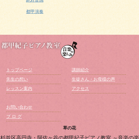
絶対音感
都甲演奏
トップページ
講師紹介
先生の想い
生徒さん・お母様の声
レッスン案内
アクセス
お問い合わせ
ブ ロ グ
草の花
杉並区高円寺・阿佐ヶ谷の都甲紀子ピアノ教室 ～音楽の楽