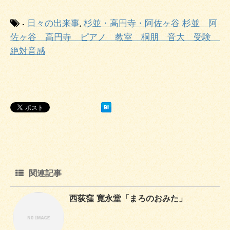
-
日々の出来事
,
杉並・高円寺・阿佐ヶ谷
杉並 阿
佐ヶ谷 高円寺 ピアノ 教室 桐朋 音大 受験
絶対音感
関連記事
西荻窪 寛永堂「まろのおみた」