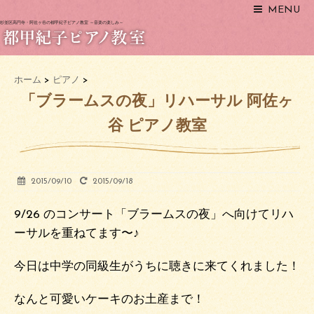
MENU
杉並区高円寺・阿佐ヶ谷の都甲紀子ピアノ教室 ～音楽の楽しみ～
ホーム
>
ピアノ
>
「ブラームスの夜」リハーサル 阿佐ヶ
谷 ピアノ教室
2015/09/10
2015/09/18
9/26 のコンサート「ブラームスの夜」へ向けてリハ
ーサルを重ねてます〜♪
今日は中学の同級生がうちに聴きに来てくれました！
なんと可愛いケーキのお土産まで！