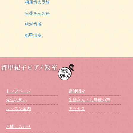
桐朋音大受験
生徒さんの声
絶対音感
都甲演奏
トップページ
講師紹介
先生の想い
生徒さん・お母様の声
レッスン案内
アクセス
お問い合わせ