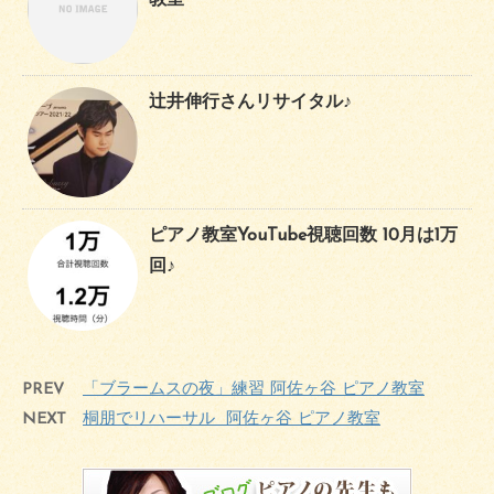
辻井伸行さんリサイタル♪
ピアノ教室YouTube視聴回数 10月は1万
回♪
PREV
「ブラームスの夜」練習 阿佐ヶ谷 ピアノ教室
NEXT
桐朋でリハーサル 阿佐ヶ谷 ピアノ教室