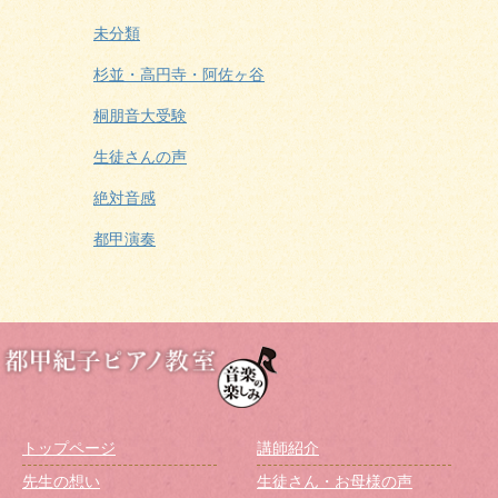
未分類
杉並・高円寺・阿佐ヶ谷
桐朋音大受験
生徒さんの声
絶対音感
都甲演奏
トップページ
講師紹介
先生の想い
生徒さん・お母様の声