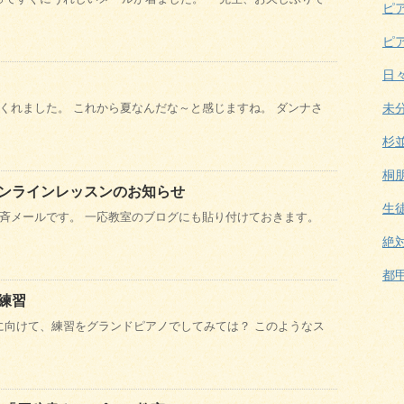
ピ
ピ
日
くれました。 これから夏なんだな～と感じますね。 ダンナさ
未
杉
桐
ンラインレッスンのお知らせ
生
斉メールです。 一応教室のブログにも貼り付けておきます。
絶
都
練習
に向けて、練習をグランドピアノでしてみては？ このようなス