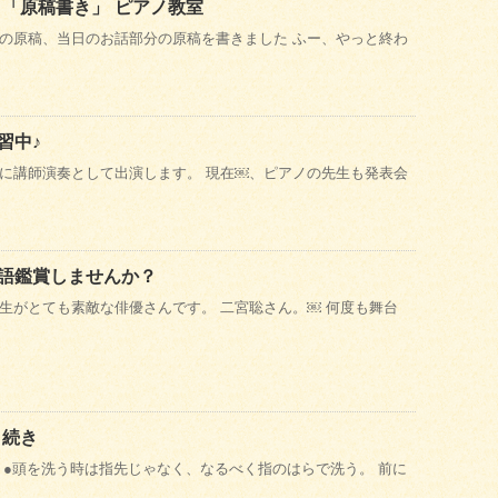
 「原稿書き」 ピアノ教室
の原稿、当日のお話部分の原稿を書きました ふー、やっと終わ
習中♪
に講師演奏として出演します。 現在￼、ピアノの先生も発表会
語鑑賞しませんか？
生がとても素敵な俳優さんです。 二宮聡さん。￼ 何度も舞台
 続き
 ●頭を洗う時は指先じゃなく、なるべく指のはらで洗う。 前に