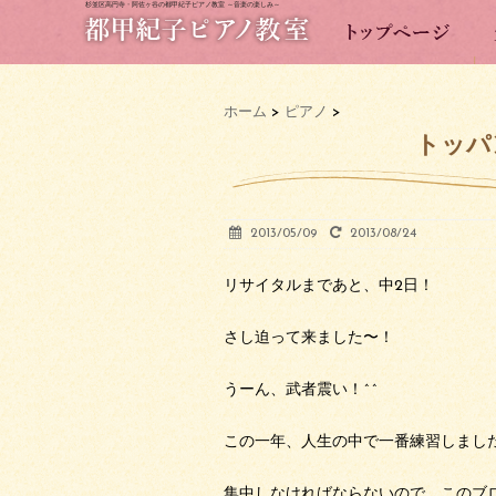
杉並区高円寺・阿佐ヶ谷の都甲紀子ピアノ教室 ～音楽の楽しみ～
ホーム
>
ピアノ
>
トッパ
2013/05/09
2013/08/24
リサイタルまであと、中2日！
さし迫って来ました〜！
うーん、武者震い！^^
この一年、人生の中で一番練習しまし
集中しなければならないので、このブ