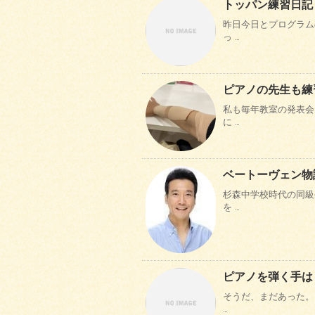
トッパン練習日記
昨日今日とプログラム
っ …
ピアノの先生も練
私も毎年教室の発表会
に …
ベートーヴェン物
杉森中学校時代の同級
を …
ピアノを弾く手は
そうだ、まだあった。
…