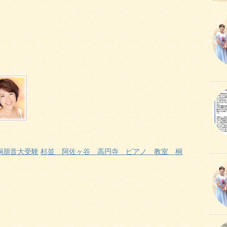
桐朋音大受験
杉並 阿佐ヶ谷 高円寺 ピアノ 教室 桐