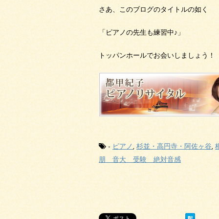
さあ、このブログのタイトルの如く
「ピアノの先生も練習中♪」
トッパンホールでお会いしましょう！
-
ピアノ
,
杉並・高円寺・阿佐ヶ谷
,
朋 音大 受験 絶対音感