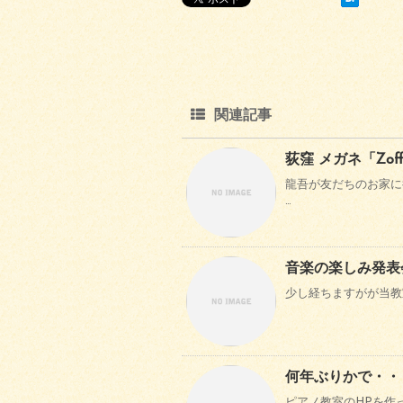
関連記事
荻窪 メガネ「Zof
龍吾が友だちのお家に
…
音楽の楽しみ発表
少し経ちますがが当教室
何年ぶりかで・・
ピアノ教室のHPを作