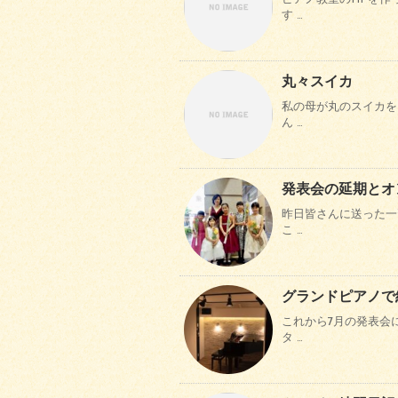
す …
丸々スイカ
私の母が丸のスイカを
ん …
発表会の延期とオ
昨日皆さんに送った一
こ …
グランドピアノで
これから7月の発表会
タ …