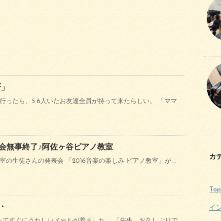
f」
行ったら、5.6人いたお友達全員が持って来たらしい。 「ママ
会無事終了♪阿佐ヶ谷ピアノ教室
カ
の生徒さんの発表会 「2016音楽の楽しみ ピアノ教室」が …
Top
・
イ
ってすぐにうれしいメールが着ました。 「先生、お久しぶりで