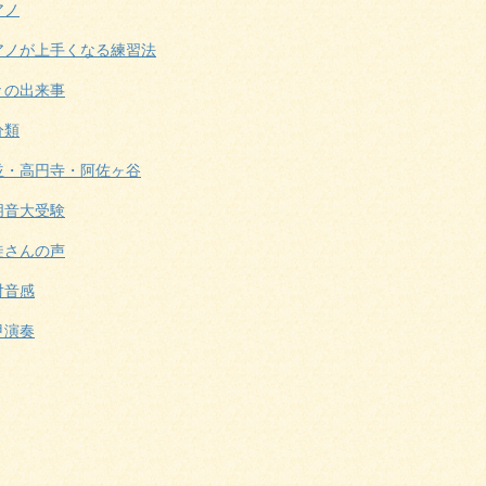
アノ
アノが上手くなる練習法
々の出来事
分類
並・高円寺・阿佐ヶ谷
朋音大受験
徒さんの声
対音感
甲演奏