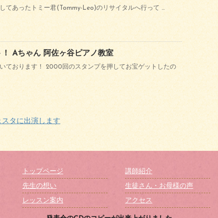
てあったトミー君(Tommy-Leo)のリサイタルへ行って …
ト！ Aちゃん 阿佐ヶ谷ピアノ教室
いております！ 2000回のスタンプを押してお宝ゲットしたの
ェスタに出演します
トップページ
講師紹介
先生の想い
生徒さん・お母様の声
レッスン案内
アクセス