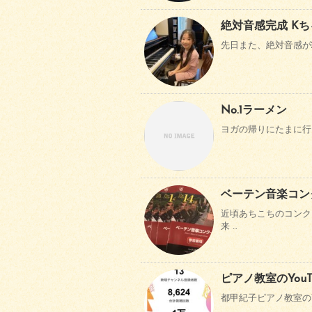
絶対音感完成 Kち
先日また、絶対音感が￼
No.1ラーメン
ヨガの帰りにたまに行く
ベーテン音楽コン
近頃あちこちのコンク
来 …
ピアノ教室のYou
都甲紀子ピアノ教室のYo