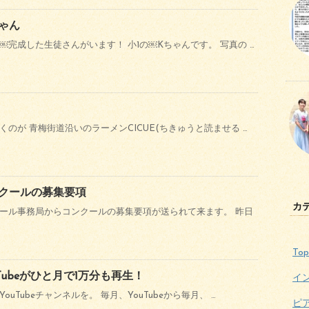
ゃん
完成した生徒さんがいます！ 小1の￼Kちゃんです。 写真の …
のが 青梅街道沿いのラーメンCICUE(ちきゅうと読ませる …
クールの募集要項
カ
ール事務局からコンクールの募集要項が送られて来ます。 昨日
Top
Tubeがひと月で1万分も再生！
イ
uTubeチャンネルを。 毎月、YouTubeから毎月、 …
ピ