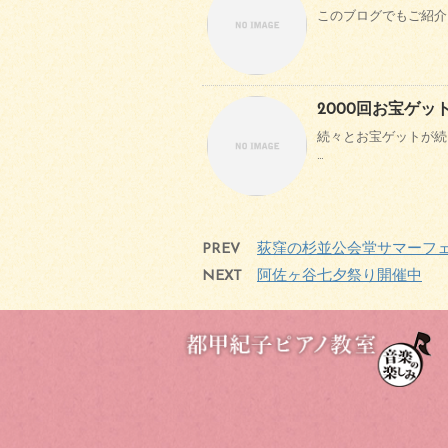
このブログでもご紹介し
2000回お宝ゲッ
続々とお宝ゲットが続
…
PREV
荻窪の杉並公会堂サマーフ
NEXT
阿佐ヶ谷七夕祭り開催中