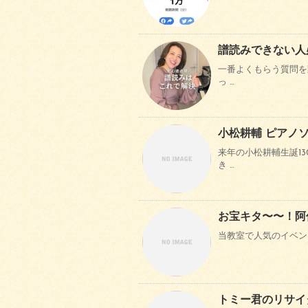
譜読みできない人
一番よくもらう質問を
っ …
小松耕輔 ピアノ
来年の小松耕輔生誕1
き …
お宝キタ〜〜！阿
当教室で人気のイベント
トミー君のリサイ