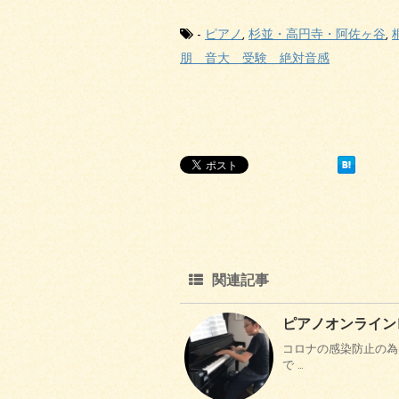
-
ピアノ
,
杉並・高円寺・阿佐ヶ谷
,
朋 音大 受験 絶対音感
関連記事
ピアノオンライン
コロナの感染防止の為
で …