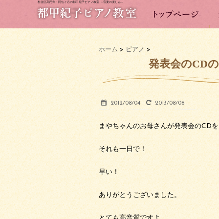
杉並区高円寺・阿佐ヶ谷の都甲紀子ピアノ教室 ～音楽の楽しみ～
ホーム
>
ピアノ
>
発表会のCD
2012/08/04
2013/08/06
まやちゃんのお母さんが発表会のCD
それも一日で！
早い！
ありがとうございました。
とても高音質ですよ。