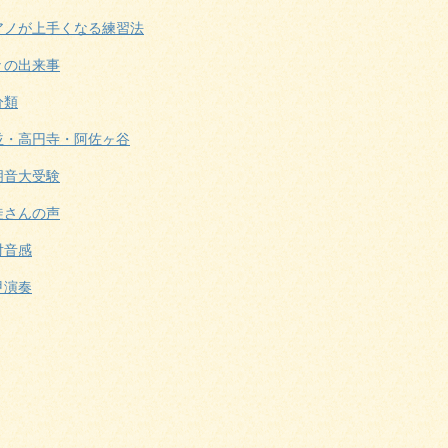
アノが上手くなる練習法
々の出来事
分類
並・高円寺・阿佐ヶ谷
朋音大受験
徒さんの声
対音感
甲演奏