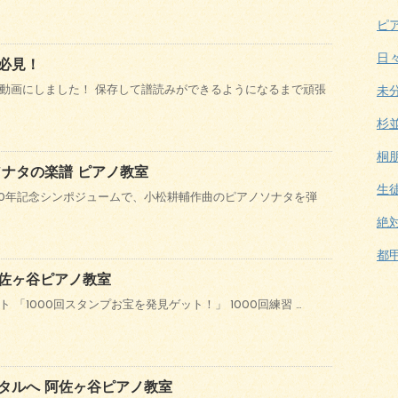
ピ
日
必見！
動画にしました！ 保存して譜読みができるようになるまで頑張
未
杉
桐
ソナタの楽譜 ピアノ教室
生
30年記念シンポジュームで、小松耕輔作曲のピアノソナタを弾
絶
都
佐ヶ谷ピアノ教室
 「1000回スタンプお宝を発見ゲット！」 1000回練習 …
タルへ 阿佐ヶ谷ピアノ教室