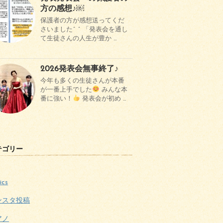
方の感想♪￼
保護者の方が感想送ってくだ
さいました^ ^ 「発表会を通し
て生徒さんの人生が豊か …
2026発表会無事終了♪
今年も多くの生徒さんが本番
が一番上手でした
みんな本
番に強い！
発表会が初め …
テゴリー
ics
ンスタ投稿
アノ