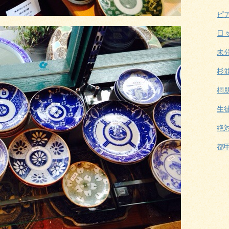
ピ
日
未
杉
桐
生
絶
都