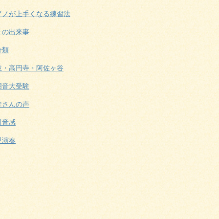
アノが上手くなる練習法
々の出来事
分類
並・高円寺・阿佐ヶ谷
朋音大受験
徒さんの声
対音感
甲演奏