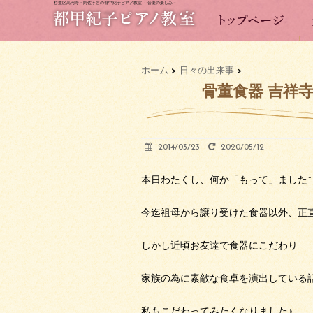
杉並区高円寺・阿佐ヶ谷の都甲紀子ピアノ教室 ～音楽の楽しみ～
ホーム
>
日々の出来事
>
骨董食器 吉祥寺
2014/03/23
2020/05/12
本日わたくし、何か「もって」ました^
今迄祖母から譲り受けた食器以外、正
しかし近頃お友達で食器にこだわり
家族の為に素敵な食卓を演出している
私もこだわってみたくなりました♪