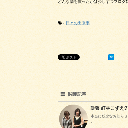
どんな物を買ったかは少しずつブログに
-
日々の出来事
関連記事
訃報 紅林こずえ
本当に残念なお知らせ
…