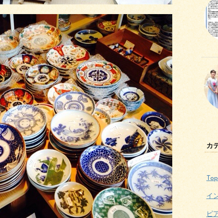
カ
Top
イ
ピ