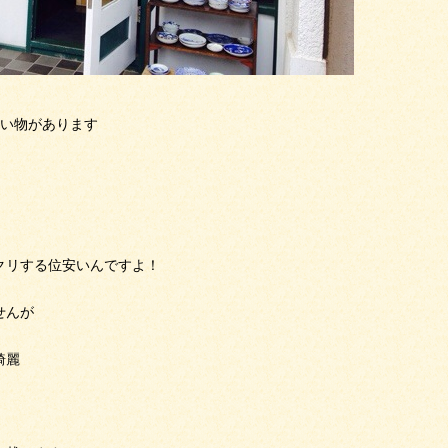
古い物があります
クリする位安いんですよ！
せんが
綺麗
！