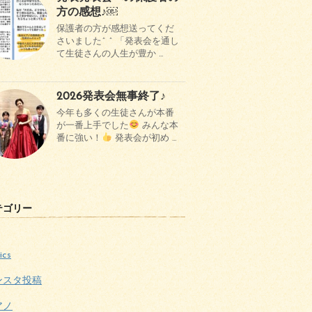
方の感想♪￼
保護者の方が感想送ってくだ
さいました^ ^ 「発表会を通し
て生徒さんの人生が豊か …
2026発表会無事終了♪
今年も多くの生徒さんが本番
が一番上手でした
みんな本
番に強い！
発表会が初め …
テゴリー
ics
ンスタ投稿
アノ