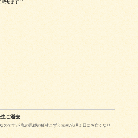
載せます^^
先生ご逝去
なのですが 私の恩師の紅林こずえ先生が3月31日にお亡くなり