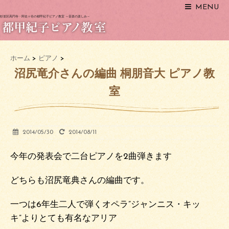
MENU
杉並区高円寺・阿佐ヶ谷の都甲紀子ピアノ教室 ～音楽の楽しみ～
ホーム
>
ピアノ
>
沼尻竜介さんの編曲 桐朋音大 ピアノ教
室
2014/05/30
2014/08/11
今年の発表会で二台ピアノを2曲弾きます
どちらも沼尻竜典さんの編曲です。
一つは6年生二人で弾くオペラ”ジャンニス・キッ
キ”よりとても有名なアリア