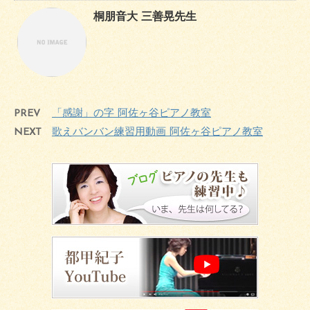
桐朋音大 三善晃先生
PREV
「感謝」の字 阿佐ヶ谷ピアノ教室
NEXT
歌えバンバン練習用動画 阿佐ヶ谷ピアノ教室