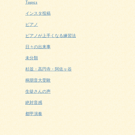
Topics
インスタ投稿
ピアノ
ピアノが上手くなる練習法
日々の出来事
未分類
杉並・高円寺・阿佐ヶ谷
桐朋音大受験
生徒さんの声
絶対音感
都甲演奏