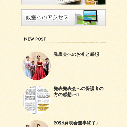
NEW POST
発表会へのお礼と感想
発表発表会への保護者の
方の感想♪￼
2026発表会無事終了♪