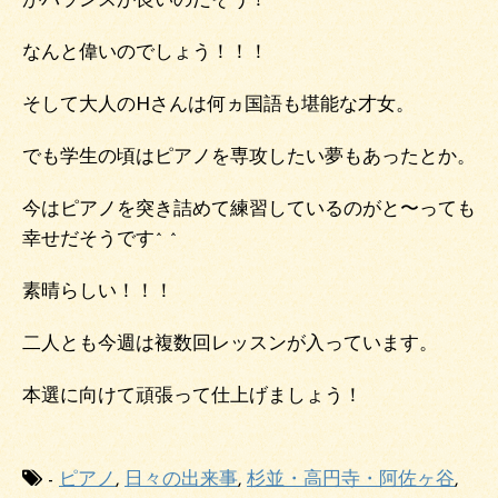
がバランスが良いのだそう！
なんと偉いのでしょう！！！
そして大人のHさんは何ヵ国語も堪能な才女。
でも学生の頃はピアノを専攻したい夢もあったとか。
今はピアノを突き詰めて練習しているのがと〜っても
幸せだそうです^ ^
素晴らしい！！！
二人とも今週は複数回レッスンが入っています。
本選に向けて頑張って仕上げましょう！
-
ピアノ
,
日々の出来事
,
杉並・高円寺・阿佐ヶ谷
,