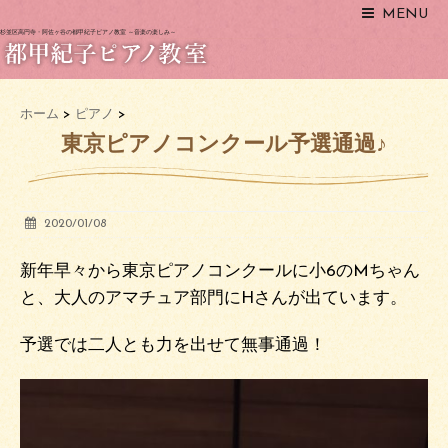
MENU
杉並区高円寺・阿佐ヶ谷の都甲紀子ピアノ教室 ～音楽の楽しみ～
ホーム
>
ピアノ
>
東京ピアノコンクール予選通過♪
2020/01/08
新年早々から東京ピアノコンクールに小6のMちゃん
と、大人のアマチュア部門にHさんが出ています。
予選では二人とも力を出せて無事通過！