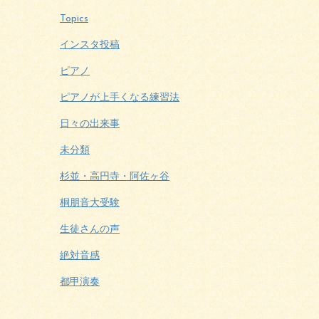
Topics
インスタ投稿
ピアノ
ピアノが上手くなる練習法
日々の出来事
未分類
杉並・高円寺・阿佐ヶ谷
桐朋音大受験
生徒さんの声
絶対音感
都甲演奏