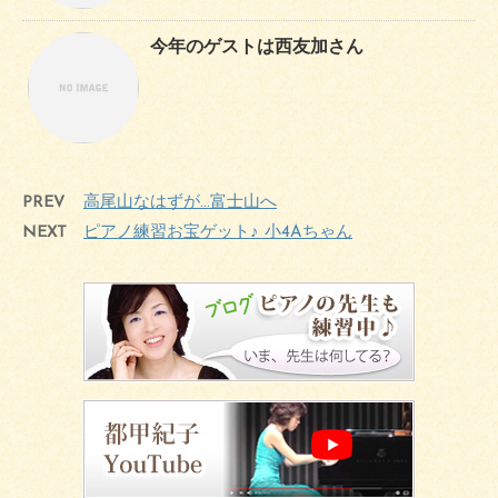
今年のゲストは西友加さん
PREV
高尾山なはずが…富士山へ
NEXT
ピアノ練習お宝ゲット♪ 小4Aちゃん